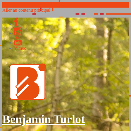
Aller au contenu principal
Vimeo
Benjamin Turlot