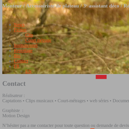
Monteur / Accessoiriste de plateau / 3ᵉ assistant déco / R
News
Fiction
Clip
Court métrage
Institutionnel
Reportage
Bio
Contact
FR
EN
Contact
Réalisateur :
Captations • Clips musicaux • Court-métrages • web séries • Documentai
Graphiste :
Motion Design
N’hésiter pas a me contacter pour toute question ou demande de devis