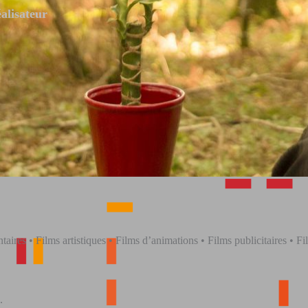
éalisateur
res • Films artistiques • Films d’animations • Films publicitaires • Fil
.