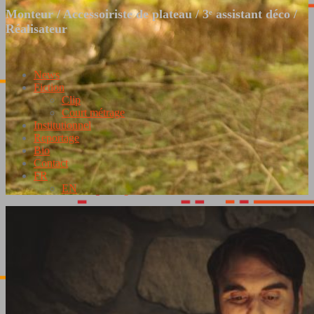
Monteur / Accessoiriste de plateau / 3ᵉ assistant déco /
Réalisateur
News
Fiction
Clip
Court métrage
Institutionnel
Reportage
Bio
Contact
FR
EN